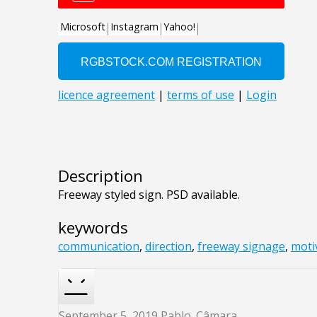
Description
Freeway styled sign. PSD available.
keywords
communication
,
direction
,
freeway signage
,
moti
September 5, 2019
Pablo_Câmara