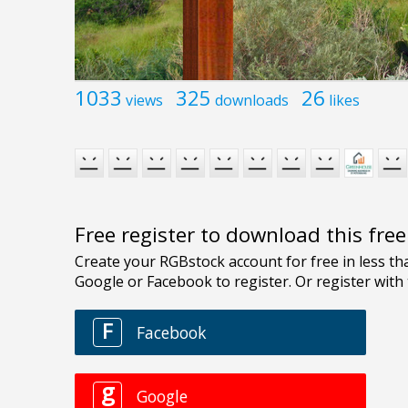
1033
325
26
views
downloads
likes
Free register to download this fre