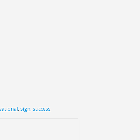
vational
,
sign
,
success