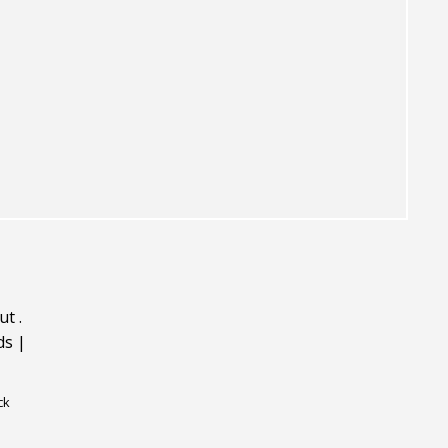
ut
.
ds
|
ck