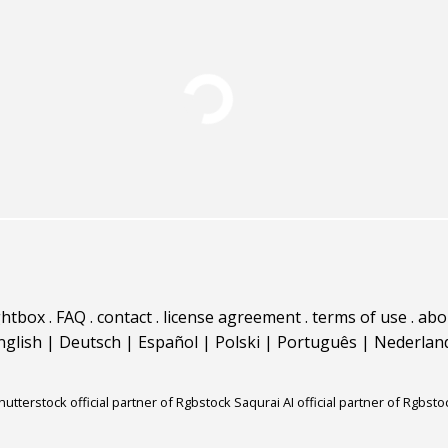
ghtbox
.
FAQ
.
contact
.
license agreement
.
terms of use
.
abo
nglish
|
Deutsch
|
Español
|
Polski
|
Português
|
Nederlan
hutterstock official partner of Rgbstock
Saqurai AI official partner of Rgbsto