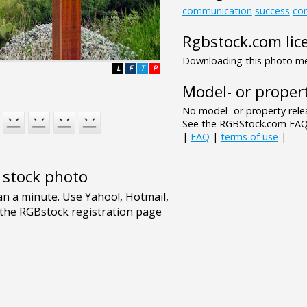
communication
success
co
Rgbstock.com lic
Downloading this photo mea
L
F
T
P
Model- or propert
No model- or property relea
See the RGBStock.com FAQ 
|
FAQ
|
terms of use
|
e stock photo