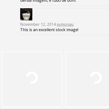
Genial imagem, é tudo de bom.
November 12, 2014
xymonau
This is an excellent stock image!