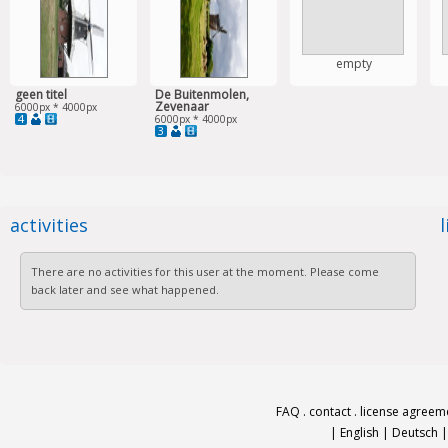
empty
geen titel
De Buitenmolen,
Zevenaar
6000px * 4000px
4
6000px * 4000px
3
activities
There are no activities for this user at the moment. Please come
back later and see what happened.
FAQ
.
contact
.
license agreem
|
English
|
Deutsch