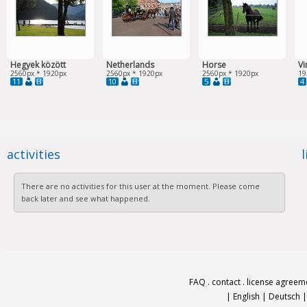
Hegyek között
Netherlands
Horse
Vi
2560px * 1920px
2560px * 1920px
2560px * 1920px
19
11
10
5
4
activities
There are no activities for this user at the moment. Please come
back later and see what happened.
FAQ
.
contact
.
license agreem
|
English
|
Deutsch